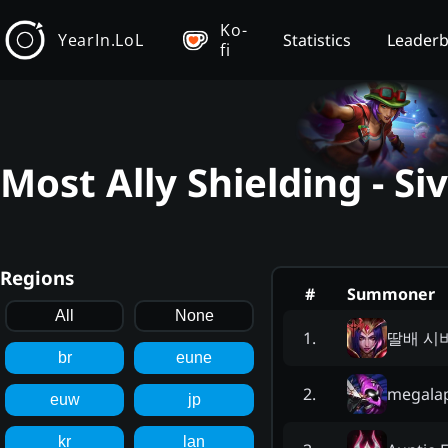
Ko-
YearIn.LoL
Statistics
Leader
fi
Most Ally Shielding - Si
Regions
#
Summoner
All
None
딸배 시
1
.
br
eune
megala
2
.
euw
jp
kr
lan