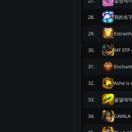
실명제
27
.
我的名
28
.
Estran
29
.
MF 0TP
30
.
Enchant
31
.
Ashe is
32
.
꿀열매
33
.
CAVALA
34
.