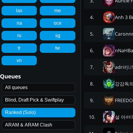
Auntie F
3
.
las
me
Anh 3 B
4
.
na
oce
Caronn
5
.
ru
sg
tr
tw
nNaHBa
6
.
vn
adri
#
JU
7
.
Queues
강감독의
8
.
All queues
FREEDO
9
.
Blind, Draft Pick & Swiftplay
Ranked (Solo)
설 아
#
K
10
.
ARAM & ARAM Clash