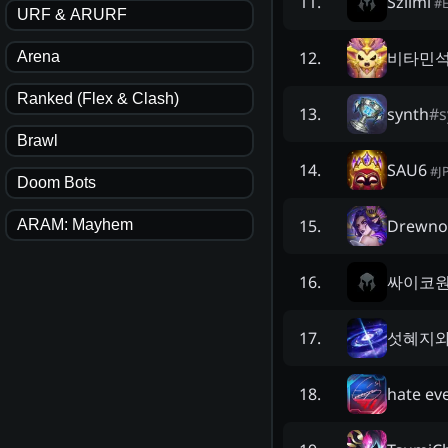
Sziimi
11
.
#
URF & ARURF
비타민
12
.
Arena
Ranked (Flex & Clash)
synth
#
s
13
.
Brawl
SAU6
14
.
#
J
Doom Bots
Drewno
15
.
ARAM: Mayhem
싸이코
16
.
섯혜지와
17
.
hate ev
18
.