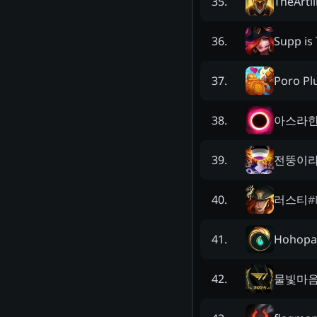
TheArtil
35
.
Supp is 
36
.
Poro Pl
37
.
아스라
38
.
전뚱이
39
.
러스티
#
40
.
Hohopa
41
.
물빛마
42
.