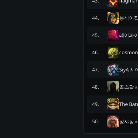
flagma
43
.
봉식이
44
.
레이파
45
.
cosmon
46
.
SiyA 시
47
.
골스달
48
.
#
The Ba
49
.
정샤장
50
.
#