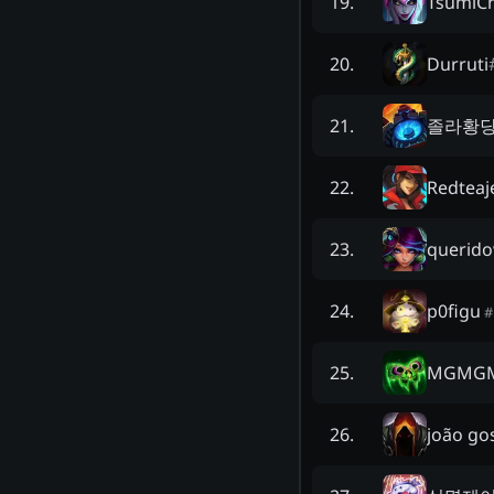
TsumiCh
19
.
Durruti
20
.
졸라황
21
.
Redteaj
22
.
querid
23
.
p0figu
24
.
#
MGMG
25
.
joão go
26
.