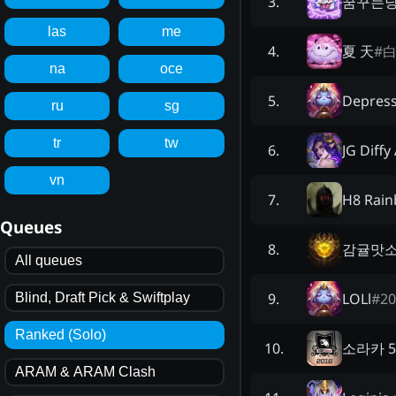
꿈꾸는
3
.
las
me
夏 天
#
白
4
.
na
oce
Depress
5
.
ru
sg
tr
tw
JG Diffy
6
.
vn
H8 Rain
7
.
Queues
감귤맛
8
.
All queues
LOLl
#
20
9
.
Blind, Draft Pick & Swiftplay
Ranked (Solo)
소라카 
10
.
ARAM & ARAM Clash