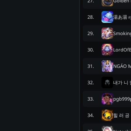
Golden 
27
.
湯あ湯
28
.
#
Smokin
29
.
LordOfB
30
.
NGÁO 
31
.
내가 니
32
.
pgb999
33
.
힐 러 공
34
.