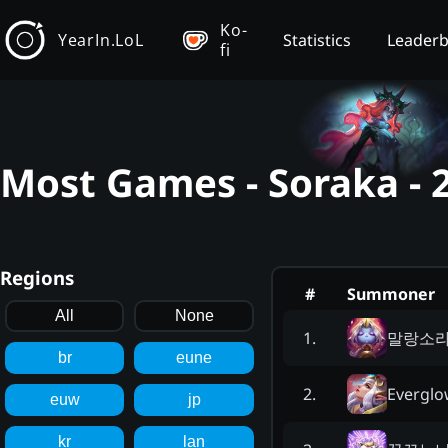
Ko-
YearIn.LoL
Statistics
Leader
fi
Most Games - Soraka - 
Regions
#
Summoner
All
None
말랑소
1
.
br
eune
Everglo
2
.
euw
jp
kr
lan