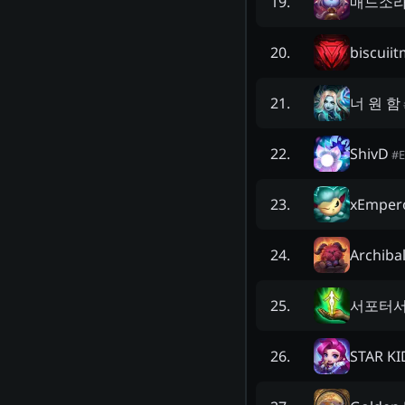
매드소
19
.
biscuii
20
.
너 원 함
21
.
ShivD
22
.
#
xEmpero
23
.
Archiba
24
.
서포터
25
.
STAR KI
26
.