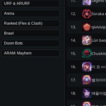
Leginis
11
.
URF & ARURF
Soraka 
12
.
Arena
Ranked (Flex & Clash)
qivivivip
13
.
Brawl
Lủn bao
14
.
Doom Bots
Chuskit
15
.
ARAM: Mayhem
미 포
16
.
#
K
별의아
17
.
얘들아
18
.