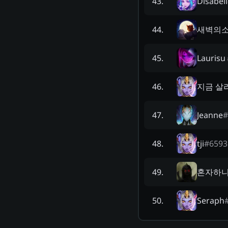
Disabell
43
.
새벽의
44
.
Laurisu
45
.
지금 살
46
.
Jeanne
#
47
.
tji
#
6593
48
.
혼자하
49
.
Seraph
50
.