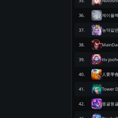
Notoshi
35
.
제이플
36
.
농약같
37
.
MainDa
38
.
ttv jo
39
.
人要學
40
.
Tower D
41
.
똥귤똥
42
.