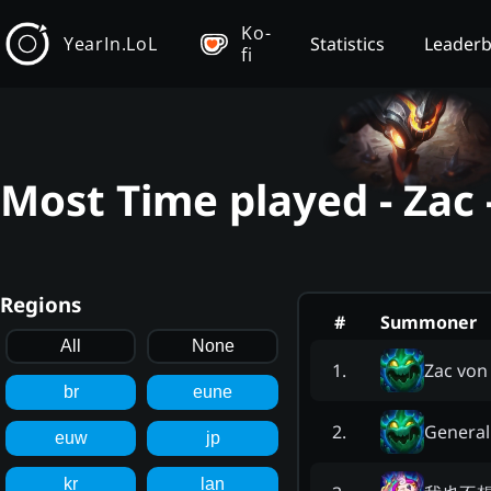
Ko-
YearIn.LoL
Statistics
Leader
fi
Most Time played - Zac
Regions
#
Summoner
All
None
Zac von
1
.
br
eune
General
2
.
euw
jp
kr
lan