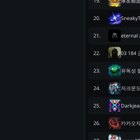
隊友都
19
.
SneakyT
20
.
eternal 
21
.
03 18
22
.
유독성 
23
.
자크문
24
.
Darkje
25
.
카카오
26
.