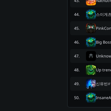
Natnut
43
.
스이게
44
.
PinkCo
45
.
Big Boss
46
.
Unkno
47
.
Up tren
48
.
신유빈
#
49
.
InsaneA
50
.