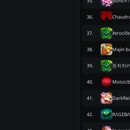
yuffic
#
1
35
.
Chaudr
36
.
Atrocife
37
.
Majin b
38
.
돈치치
#
39
.
MotoUb
40
.
DarkRei
41
.
RΛGΣBΛ
42
.