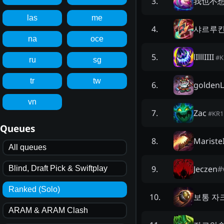
我也不
3
.
las
me
샤르루
4
.
na
oce
lIlllIIII
5
.
#
K
ru
sg
tr
tw
golden
6
.
vn
Zac
7
.
#
KR1
Queues
Mariste
8
.
All queues
Jeczen
#
9
.
Blind, Draft Pick & Swiftplay
Ranked (Solo)
보통 자
10
.
ARAM & ARAM Clash