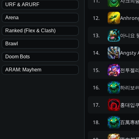
자크의
11
.
URF & ARURF
Anhron
12
.
Arena
Ranked (Flex & Clash)
아니요 
13
.
Brawl
Angsty 
14
.
Doom Bots
전투젤
15
.
ARAM: Mayhem
하리보
#
16
.
홍대입
17
.
百萬專
18
.