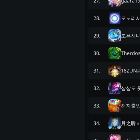
gaara1
27
.
모노리서
28
.
조은사
29
.
Therdo
30
.
18ZUN
#
31
.
상상도 
32
.
전자출
33
.
月之昕
34
.
#